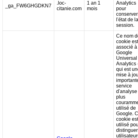
.loc-
1 an 1
Analytics
_ga_FW6GHGDKN7
citanie.com
mois
pour
conserver
l'état de l
session.
Ce nom d
cookie es
associé à
Google
Universal
Analytics 
qui est un
mise à jou
important
service
d'analyse 
plus
couramme
utilisé de
Google. 
cookie es
utilisé po
distinguer
utilisateur