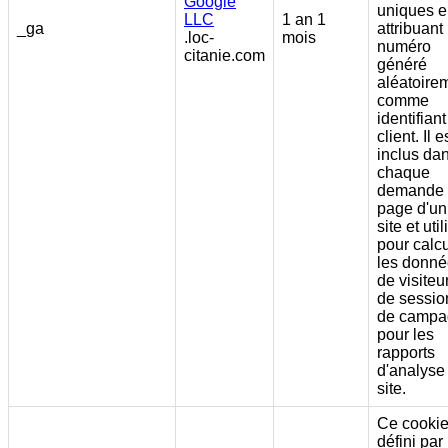
Google
uniques 
LLC
1 an 1
_ga
attribuant
.loc-
mois
numéro
citanie.com
généré
aléatoire
comme
identifiant
client. Il e
inclus da
chaque
demande
page d'un
site et util
pour calcu
les donn
de visiteur
de sessio
de campa
pour les
rapports
d'analyse
site.
Ce cookie
défini par