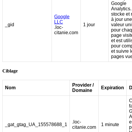
Google
Analytics. 
stocke et
Google
à jour une
LLC
_gid
1 jour
valeur un
.loc-
pour cha
citanie.com
page visi
et est util
pour comp
et suivre 
pages vue
Ciblage
Provider /
Nom
Expiration
D
Domaine
C
f
G
A
.loc-
e
_gat_gtag_UA_155578688_1
1 minute
citanie.com
p