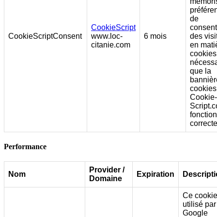
mémoris
préfére
de
CookieScript
consen
CookieScriptConsent
www.loc-
6 mois
des visi
citanie.com
en mati
cookies.
nécessa
que la
bannièr
cookies
Cookie-
Script.
fonctio
correct
Performance
Provider /
Nom
Expiration
Descript
Domaine
Ce cookie
utilisé par
Google