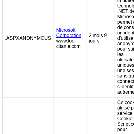
la plat
technol
.NET d
Microsoft
permet 
de cons
Microsoft
un ident
Corporation
2 mois 9
.ASPXANONYMOUS
d'utilis
www.loc-
jours
anony
citanie.com
pour su
les
utilisat
uniques
une ses
sans qu'
connect
s'identif
autreme
Ce cook
utilisé p
service
Cookie-
Script.
pour