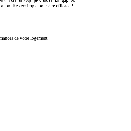
ment si notre équipe vous en fait gagner.
tion. Rester simple pour être efficace !
.
ormances de votre logement.