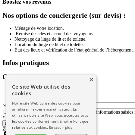
Boostez vos revenus
Nos options de conciergerie (sur devis) :
Ménage de votre location.
Remise des clés et accueil des voyageurs.
Nettoyage du linge de lit et de toilette.
Location du linge de lit et de toilette.
État des lieux et vérification de l’état général de l’hébergement.
Infos pratiques
Contact
×
Ce site Web utilise des
cookies
Notre site Web utilise des cookies pour
Nom
E-mail *
améliorer l'expérience utilisateur. En
En soumettant ce formulaire, j'accepte que les informations saisies 
utilisant notre site Web, vous acceptez tous
* champs obligatoires
les cookies conformément à notre Politique
Envoyer
relative aux cookies.
En savoir plus
Zone d'intervention
Aveyron et Lozère